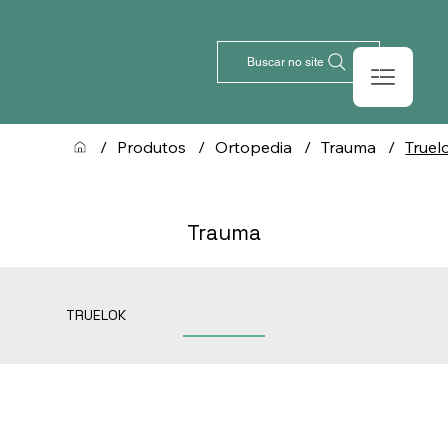
Buscar no site
/
Produtos
/
Ortopedia
/
Trauma
/
Truel
Trauma
TRUELOK